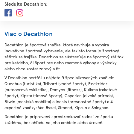
Sledujte Decathlon:
Viac o Decathlon
Decathlon je športová značka, ktorá navrhuje a vytvára
inovatívne športové vybavenie, ale takisto formuje športový
zážitok zajtrajška. Decathlon sa sústreďuje na športový zážitok
pre každého, či šport pre neho znamená výkony a výsledky,
alebo chce zostať zdravý a fit.
V Decathlon portfóliu nájdete 9 špecializovaných značiek:
Quechua (turistika), Tribord (vodné športy), Rockrider
(outdoorová cyklistika), Domyos (fitness), Kuikma (raketové
športy), Kipsta (tímové športy), Caperlan (divoká príroda),
Btwin (mestská mobilita) a Inesis (presnostné športy) a 4
expertné značky: Van Rysel, Simond, Kiprun a Solognac.
Decathlon je pripravený sprostredkovať radosť zo športu
každému, bez ohľadu na jeho ambície alebo úroveň.