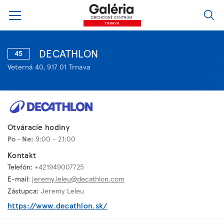
TRNAVA
DECATHLON
45
Veterná 40, 917 01 Trnava
Otváracie hodiny
Po - Ne:
9:00 - 21:00
Kontakt
Telefón:
+421949007725
E-mail:
jeremy.leleu@decathlon.com
Zástupca:
Jeremy Leleu
https://www.decathlon.sk/