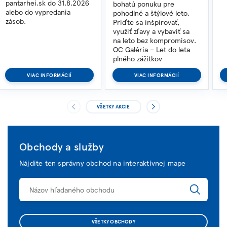
pantarhei.sk do 31.8.2026
bohatú ponuku pre
alebo do vypredania
pohodlné a štýlové leto.
zásob.
Príďte sa inšpirovať,
využiť zľavy a vybaviť sa
na leto bez kompromisov.
OC Galéria – Let do leta
plného zážitkov
VIAC INFORMÁCIÍ
VIAC INFORMÁCIÍ
VŠETKY AKCIE
Obchody a služby
Nájdite ten správny obchod na interaktívnej mape
VŠETKY OBCHODY