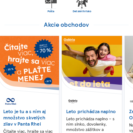
Pošta
Detské ihrisko
Akcie obchodov
Leto je tu a s ním aj
Leto prichádza naplno
Z
množstvo skvelých
O
Leto prichádza naplno – s
zliav v Panta Rhei
ním slnko, dovolenky,
N
množstvo zážitkov a
v
Čítajte viac, hrajte sa viac