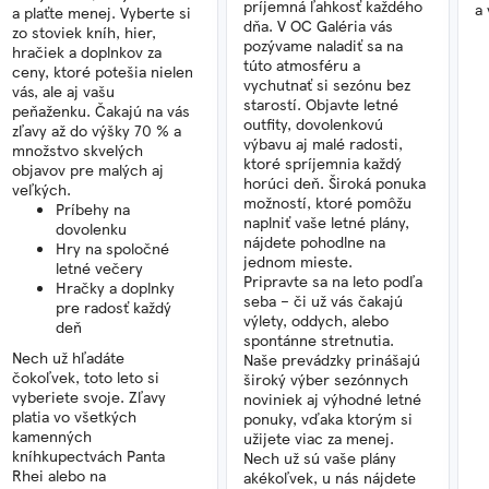
príjemná ľahkosť každého
a 
a plaťte menej. Vyberte si
dňa. V OC Galéria vás
zo stoviek kníh, hier,
pozývame naladiť sa na
hračiek a doplnkov za
túto atmosféru a
ceny, ktoré potešia nielen
vychutnať si sezónu bez
vás, ale aj vašu
starostí. Objavte letné
peňaženku. Čakajú na vás
outfity, dovolenkovú
zľavy až do výšky 70 % a
výbavu aj malé radosti,
množstvo skvelých
ktoré spríjemnia každý
objavov pre malých aj
horúci deň. Široká ponuka
veľkých.
možností, ktoré pomôžu
Príbehy na
naplniť vaše letné plány,
dovolenku
nájdete pohodlne na
Hry na spoločné
jednom mieste.
letné večery
Pripravte sa na leto podľa
Hračky a doplnky
seba – či už vás čakajú
pre radosť každý
výlety, oddych, alebo
deň
spontánne stretnutia.
Nech už hľadáte
Naše prevádzky prinášajú
čokoľvek, toto leto si
široký výber sezónnych
vyberiete svoje. Zľavy
noviniek aj výhodné letné
platia vo všetkých
ponuky, vďaka ktorým si
kamenných
užijete viac za menej.
kníhkupectvách Panta
Nech už sú vaše plány
Rhei alebo na
akékoľvek, u nás nájdete