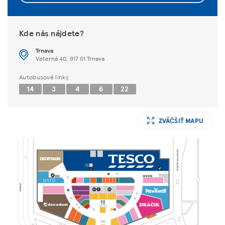
Kde nás nájdete?
Trnava
Veterná 40, 917 01 Trnava
Autobusové linky
14
3
4
6
22
ZVÄČŠIŤ MAPU
TRENČÍN, BRATISLAVA
VETERNÁ
FOOD COURT