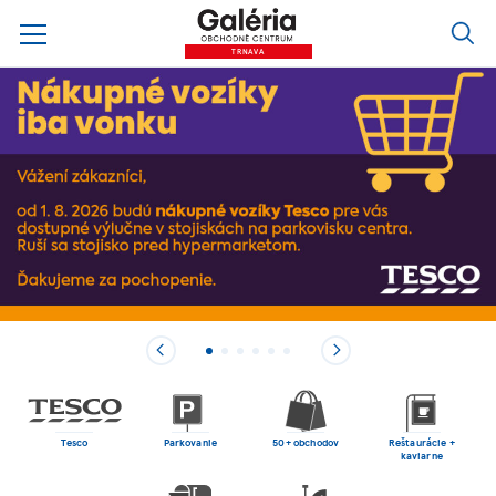
TRNAVA
Tesco
Parkovanie
50+ obchodov
Reštaurácie +
kaviarne