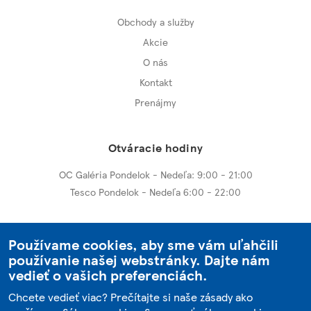
Obchody a služby
Akcie
O nás
Kontakt
Prenájmy
Otváracie hodiny
OC Galéria Pondelok - Nedeľa: 9:00 - 21:00
Tesco Pondelok - Nedeľa 6:00 - 22:00
Ďalšie centrá
Používame cookies, aby sme vám uľahčili
používanie našej webstránky. Dajte nám
OC Galéria Nitra
vedieť o vašich preferenciách.
OC Galéria Dunajská Streda
Chcete vedieť viac? Prečítajte si naše zásady ako