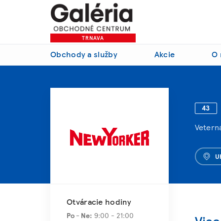
TRNAVA
Obchody a služby
Akcie
O 
43
Veterná
U
Otváracie hodiny
Po - Ne:
9:00 - 21:00
Via