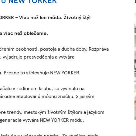
RKER – Viac než len móda. Životný štýl
e viac než oblečenie.
drením osobnosti, postoja a ducha doby. Rozpráva
, vyjadruje presvedčenia a vytvára
u. Presne to stelesňuje NEW YORKER.
začalo v rodinnom kruhu, sa vyvinulo na
árodne etablovanú módnu značku. S jasným
re trendy, mestským životným štýlom a jazykom
 generácie vytvára NEW YORKER módu,
nšpiruje a uvádza do pohybu. Za značkou stoja