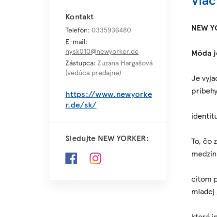
Kontakt
NEW YO
Telefón:
0335936480
E-mail:
nysk010@newyorker.de
Móda j
Zástupca:
Zuzana Hargašová
(vedúca predajne)
Je vyja
príbehy
https://www.newyorke
r.de/sk/
identit
Sledujte NEW YORKER:
To, čo 
medzin
citom p
mladej
ktorá i