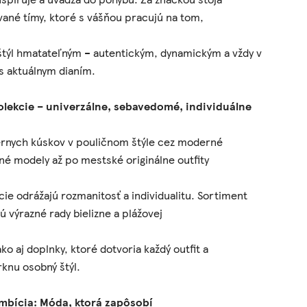
ané tímy, ktoré s vášňou pracujú na tom,
štýl hmatateľným – autentickým, dynamickým a vždy v
s aktuálnym dianím.
olekcie – univerzálne, sebavedomé, individuálne
érnych kúskov v pouličnom štýle cez moderné
é modely až po mestské originálne outfity
cie odrážajú rozmanitosť a individualitu. Sortiment
ú výrazné rady bielizne a plážovej
ko aj doplnky, ktoré dotvoria každý outfit a
knu osobný štýl.
mbícia: Móda, ktorá zapôsobí