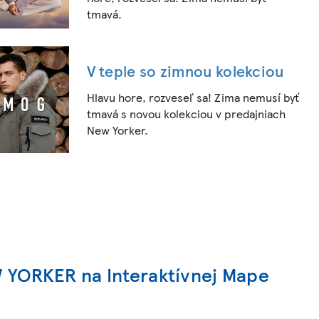
tmavá.
V teple so zimnou kolekciou
Hlavu hore, rozveseľ sa! Zima nemusí byť
tmavá s novou kolekciou v predajniach
New Yorker.
 YORKER na Interaktívnej Mape