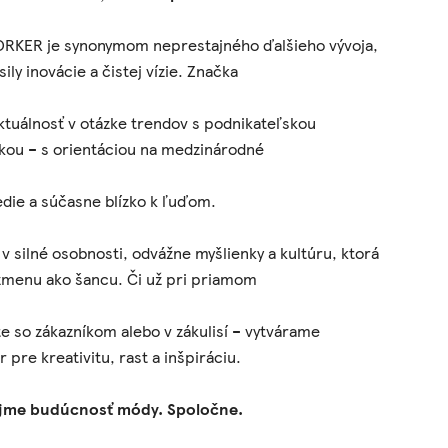
RKER je synonymom neprestajného ďalšieho vývoja,
sily inovácie a čistej vízie. Značka
ktuálnosť v otázke trendov s podnikateľskou
kou – s orientáciou na medzinárodné
die a súčasne blízko k ľuďom.
v silné osobnosti, odvážne myšlienky a kultúru, ktorá
zmenu ako šancu. Či už pri priamom
e so zákazníkom alebo v zákulisí – vytvárame
r pre kreativitu, rast a inšpiráciu.
jme budúcnosť módy. Spoločne.