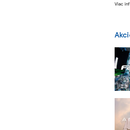
Viac in
Akc