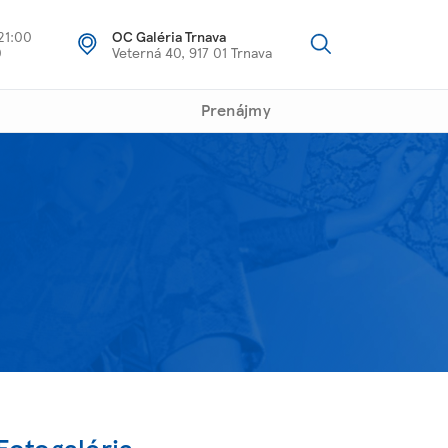
21:00
OC Galéria Trnava
0
Veterná 40, 917 01 Trnava
Prenájmy
Fotogaléria