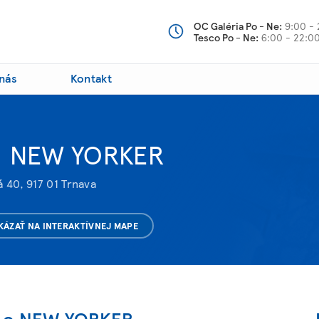
OC Galéria Po - Ne:
9:00 - 
Tesco Po - Ne:
6:00 - 22:0
nás
Kontakt
NEW YORKER
 40, 917 01 Trnava
KÁZAŤ NA INTERAKTÍVNEJ MAPE
c o NEW YORKER