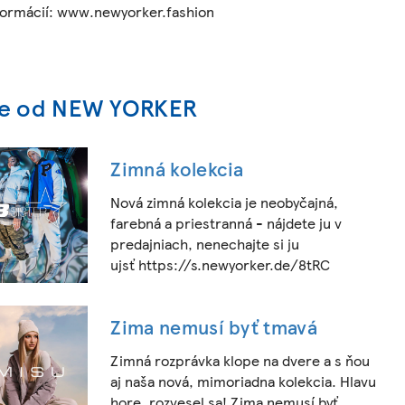
formácií: www.newyorker.fashion
ie od NEW YORKER
Zimná kolekcia
Nová zimná kolekcia je neobyčajná,
farebná a priestranná - nájdete ju v
predajniach, nenechajte si ju
ujsť https://s.newyorker.de/8tRC
Zima nemusí byť tmavá
Zimná rozprávka klope na dvere a s ňou
aj naša nová, mimoriadna kolekcia. Hlavu
hore, rozvesel sa! Zima nemusí byť