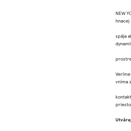
NEW YO
hnacej 
spája a
dynami
prostre
Veríme 
vníma 
kontakt
priesto
Utvára