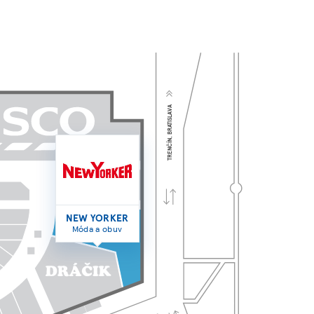
TRENČÍN, BRATISLAVA
NEW YORKER
Móda a obuv