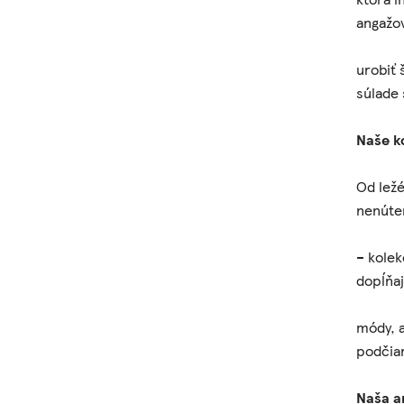
angažov
urobiť 
súlade 
Naše k
Od lež
nenúten
– kolek
dopĺňaj
módy, a
podčiar
Naša a