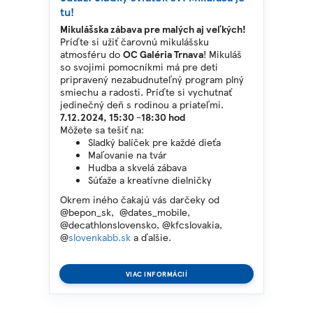
tu!
Mikulášska zábava pre malých aj veľkých!
Príďte si užiť čarovnú mikulášsku
atmosféru do
OC Galéria Trnava
! Mikuláš
so svojimi pomocníkmi má pre deti
pripravený nezabudnuteľný program plný
smiechu a radosti. Príďte si vychutnať
jedinečný deň s rodinou a priateľmi.
7.12.2024,
15:30 -18:30 hod
Môžete sa tešiť na:
Sladký balíček pre každé dieťa
Maľovanie na tvár
Hudba a skvelá zábava
Súťaže a kreatívne dielničky
Okrem iného čakajú vás darčeky od
@bepon_sk, @dates_mobile,
@decathlonslovensko, @kfcslovakia,
@
slovenkabb.sk
a ďalšie.
VIAC INFORMÁCIÍ