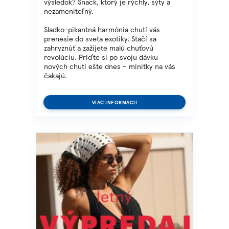
výsledok?
Snack, ktorý je rýchly, sýty a
nezameniteľný.
Sladko-pikantná harmónia chutí vás
prenesie do sveta exotiky. Stačí sa
zahryznúť a zažijete malú chuťovú
revolúciu.
Príďte si po svoju dávku
nových chutí ešte dnes – minitky na vás
čakajú.
VIAC INFORMÁCIÍ