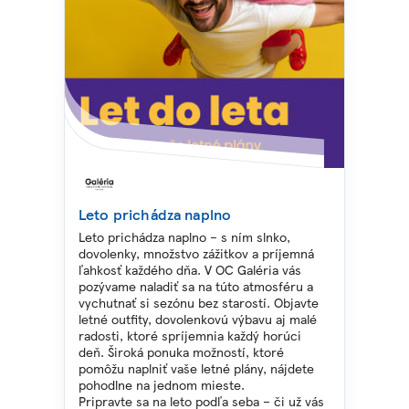
Leto prichádza naplno
Leto prichádza naplno – s ním slnko,
dovolenky, množstvo zážitkov a príjemná
ľahkosť každého dňa. V OC Galéria vás
pozývame naladiť sa na túto atmosféru a
vychutnať si sezónu bez starostí. Objavte
letné outfity, dovolenkovú výbavu aj malé
radosti, ktoré spríjemnia každý horúci
deň. Široká ponuka možností, ktoré
pomôžu naplniť vaše letné plány, nájdete
pohodlne na jednom mieste.
Pripravte sa na leto podľa seba – či už vás