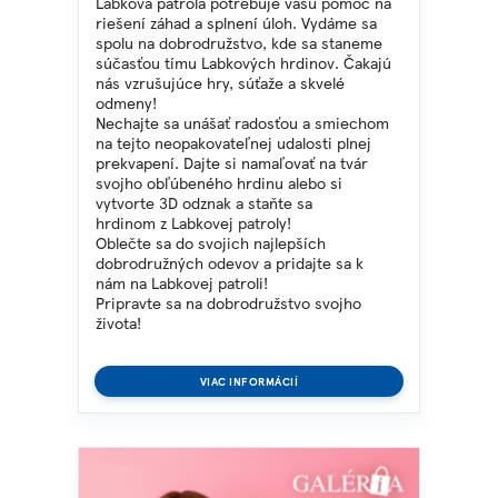
Labková patrola potrebuje vašu pomoc na
riešení záhad a splnení úloh. Vydáme sa
spolu na dobrodružstvo, kde sa staneme
súčasťou tímu Labkových hrdinov. Čakajú
nás vzrušujúce hry, súťaže a skvelé
odmeny!
Nechajte sa unášať radosťou a smiechom
na tejto neopakovateľnej udalosti plnej
prekvapení. Dajte si namaľovať na tvár
svojho obľúbeného hrdinu alebo si
vytvorte 3D odznak a staňte sa
hrdinom z Labkovej patroly!
Oblečte sa do svojich najlepších
dobrodružných odevov a pridajte sa k
nám na Labkovej patroli!
Pripravte sa na dobrodružstvo svojho
života!
VIAC INFORMÁCIÍ