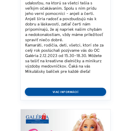
udalosťou, na ktorú sa všetci tešia s
veľkým očakávaním. Spolu s ním prídu
jeho verní pomocníci - anjeli a čerti.
Anjeli šíria radosť a povzbudzujú nás k
dobru a láskavosti, zatiaľ čerti nám
pripomínajú, že aj napriek našim chybám
a nedokonalostiam, vždy máme príležitosť
spraviť niečo dobré.
Kamaráti, rodičia, deti, všetci, ktorí ste za
celý rok poslúchali pozývame vás do OC
Galéria 2.12.2023 od 15.30-18.30. Môžete
sa tešiť na kreatívne dielničky a minikurz
výzdoby medovníčkov. Čaká na vás
Mikulášsky balíček pre každé dieťa!
VIAC INFORMÁCIÍ