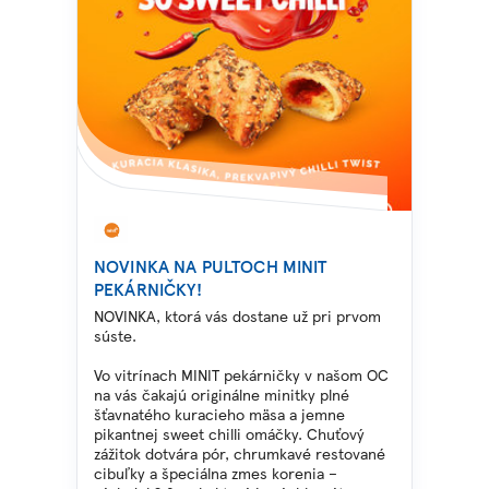
NOVINKA NA PULTOCH MINIT
PEKÁRNIČKY!
NOVINKA, ktorá vás dostane už pri prvom
súste.
Vo vitrínach MINIT pekárničky v našom OC
na vás čakajú originálne minitky plné
šťavnatého kuracieho
mäsa a jemne
pikantnej
sweet chilli omáčky. Chuťový
zážitok dotvára pór, chrumkavé restované
cibuľky
a špeciálna zmes korenia –