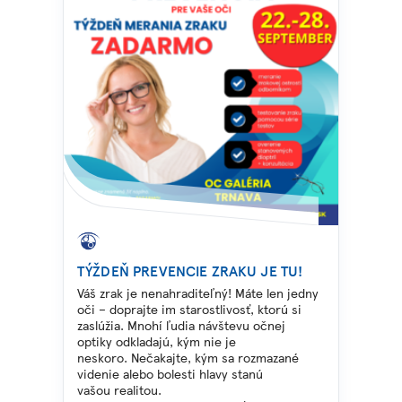
TÝŽDEŇ PREVENCIE ZRAKU JE TU!
Váš zrak je nenahraditeľný! Máte len jedny
oči – doprajte im
starostlivosť, ktorú si
zaslúžia.
Mnohí ľudia návštevu očnej
optiky odkladajú, kým nie je
neskoro.
Nečakajte, kým sa rozmazané
videnie alebo bolesti hlavy stanú
vašou
realitou.