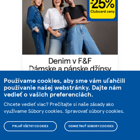
Používame cookies, aby sme vám uľahčili
používanie našej webstránky. Dajte nám
vedieť o vašich preferenciách.
25 % zľavu na dámske a pánske
Chcete vedieť viac? Prečítajte si naše zásady ako
džínsy
využívame Súbory cookies.
Spravovať súbory cookies
.
Využite 25 % zľavu na dámske a pánske
džínsy/Clubcard ceny.
Ponuka platí
PRIJAŤ VŠETKY COOKIES
ODMIETNUŤ SÚBORY COOKIES
od
30.8. do 12.9.2023
len pri predložení
karty Clubcard na vybrané
d
ámske
a pánske džínsy
značky F&F a džínsy vo