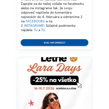
Zapojte sa do našej súťaže na facebooku
alebo na instagrame tak, že svoju
odpoveď napíšete do komentára
najneskôr do 4. februára a odmeníme 2
na
FACEBOOKU
a na
2
INSTAGRAME!
Súťažné podmienky
nájdete
TU
a
TU.
VIAC INFORMÁCIÍ