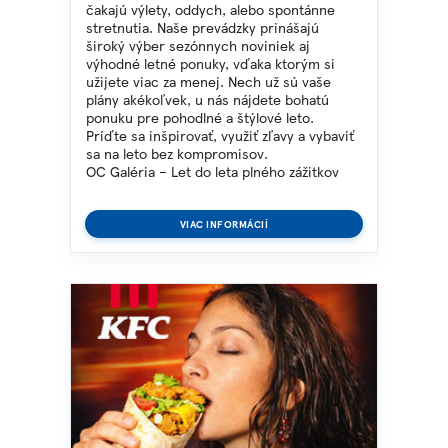
čakajú výlety, oddych, alebo spontánne
stretnutia. Naše prevádzky prinášajú
široký výber sezónnych noviniek aj
výhodné letné ponuky, vďaka ktorým si
užijete viac za menej. Nech už sú vaše
plány akékoľvek, u nás nájdete bohatú
ponuku pre pohodlné a štýlové leto.
Príďte sa inšpirovať, využiť zľavy a vybaviť
sa na leto bez kompromisov.
OC Galéria – Let do leta plného zážitkov
VIAC INFORMÁCIÍ