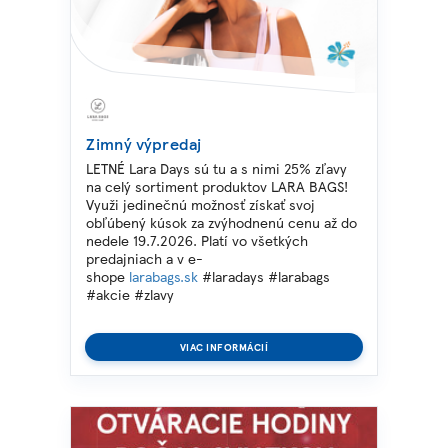
Zimný výpredaj
LETNÉ Lara Days sú tu a s nimi 25% zľavy
na celý sortiment produktov LARA BAGS!
Využi jedinečnú možnosť získať svoj
obľúbený kúsok za zvýhodnenú cenu až do
nedele 19.7.2026. Platí vo všetkých
predajniach a v e-
shope
larabags.sk
#laradays #larabags
#akcie #zlavy
VIAC INFORMÁCIÍ