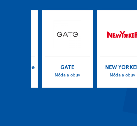
n parfumérie
GATE
NEW YORKE
Zdravie krása
Móda a obuv
Móda a obuv