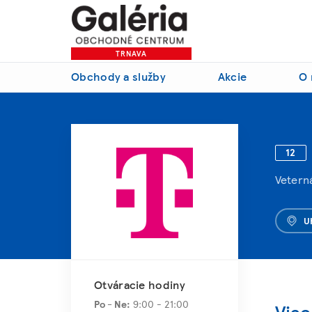
TRNAVA
Obchody a služby
Akcie
O 
12
Veterná
U
Otváracie hodiny
Po - Ne:
9:00 - 21:00
Viac