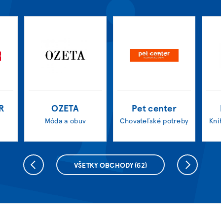
R
OZETA
Pet center
Móda a obuv
Chovateľské potreby
Kni
VŠETKY OBCHODY
(62)