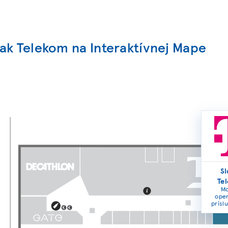
ak Telekom na Interaktívnej Mape
Sl
Te
Mo
oper
prísl