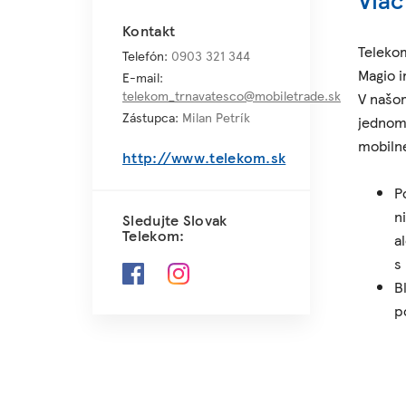
Kontakt
Telekom
Telefón:
0903 321 344
Magio i
E-mail:
telekom_trnavatesco@mobiletrade.sk
V našom
Zástupca:
Milan Petrík
jednom 
mobilne
http://www.telekom.sk
P
n
Sledujte Slovak
Telekom:
a
s
B
p