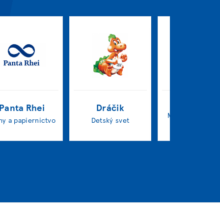
O2
Panta Rhei
Dráčik
Mobilní operátor
hy a papiernictvo
Detský svet
príslušenstv