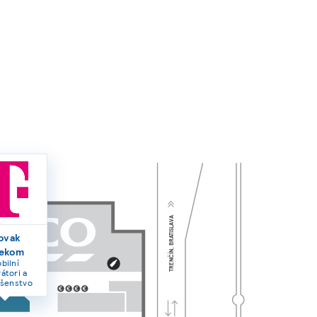
TRENČÍN, BRATISLAVA
ovak
lekom
bilní
átori a
ušenstvo