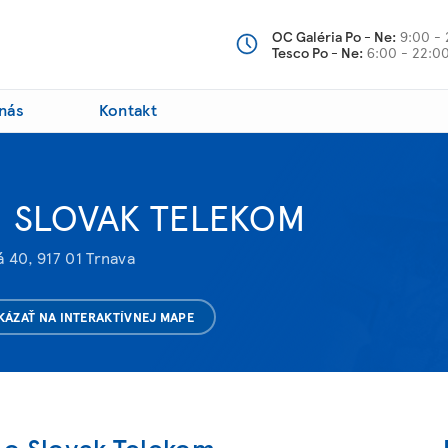
OC Galéria Po - Ne:
9:00 - 
Tesco Po - Ne:
6:00 - 22:0
nás
Kontakt
SLOVAK TELEKOM
 40, 917 01 Trnava
KÁZAŤ NA INTERAKTÍVNEJ MAPE
 o Slovak Telekom