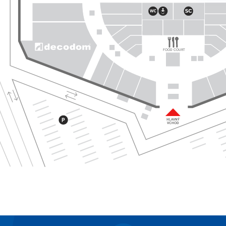
FOOD COURT
HLAVNÝ
VCHOD