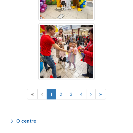
(current)
«
‹
1
2
3
4
›
»
O centre