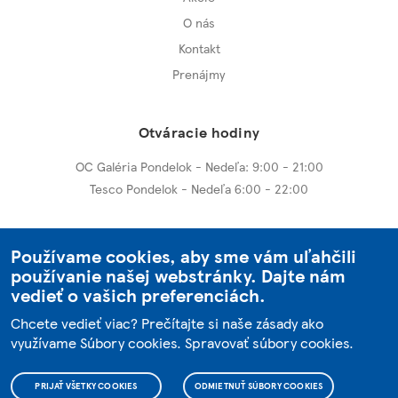
O nás
Kontakt
Prenájmy
Otváracie hodiny
OC Galéria Pondelok - Nedeľa: 9:00 - 21:00
Tesco Pondelok - Nedeľa 6:00 - 22:00
Ďalšie centrá
Používame cookies, aby sme vám uľahčili
používanie našej webstránky. Dajte nám
OC Galéria Nitra
vedieť o vašich preferenciách.
OC Galéria Dunajská Streda
Chcete vedieť viac? Prečítajte si naše zásady ako
využívame Súbory cookies.
Spravovať súbory cookies
.
© 2004 - 2026 OC Galéria
PRIJAŤ VŠETKY COOKIES
ODMIETNUŤ SÚBORY COOKIES