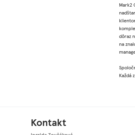
Mark2 C
nadštan
klient
komplex
dôraz n
na znal
manag
Spoločn
Každá z
Kontakt
Ingrida Zovčáková