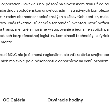
orporation Slovakia s.r.o. pôsobí na slovenskom trhu už od r
dardnou spoločenskou úrovňou, administratívnych komplexoch 
om z radov obchodno-spoločenských a zábavných centier, mal
ov. Naši zákazníci sú českí a zahraniční investori, ktorí požad
a transparentné a morálne vystupovanie a jednanie svojich pa
ostiach bezpečnostnej logistiky, kombinácii technológií a fyzic
emente.
osť M2.C nie je členená regionálne, ale vďaka šírke svojho por
 nich má svoje pole pôsobnosti a odborníkov na danú problem
OC Galéria
Otváracie hodiny