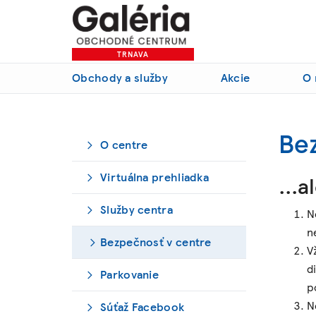
TRNAVA
Obchody a služby
Akcie
O 
Be
O centre
Virtuálna prehliadka
…al
Služby centra
N
n
Bezpečnosť v centre
V
d
Parkovanie
p
N
Súťaž Facebook