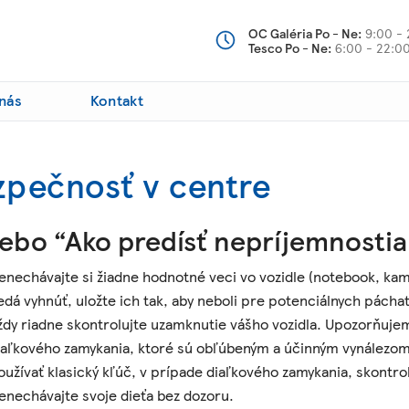
OC Galéria Po - Ne:
9:00 - 
Tesco Po - Ne:
6:00 - 22:0
nás
Kontakt
zpečnosť v centre
ebo “Ako predísť nepríjemnosti
enechávajte si žiadne hodnotné veci vo vozidle (notebook, kamer
edá vyhnúť, uložte ich tak, aby neboli pre potenciálnych páchat
ždy riadne skontrolujte uzamknutie vášho vozidla. Upozorňujeme
iaľkového zamykania, ktoré sú obľúbeným a účinným vynálezom 
oužívať klasický kľúč, v prípade diaľkového zamykania, skontro
enechávajte svoje dieťa bez dozoru.