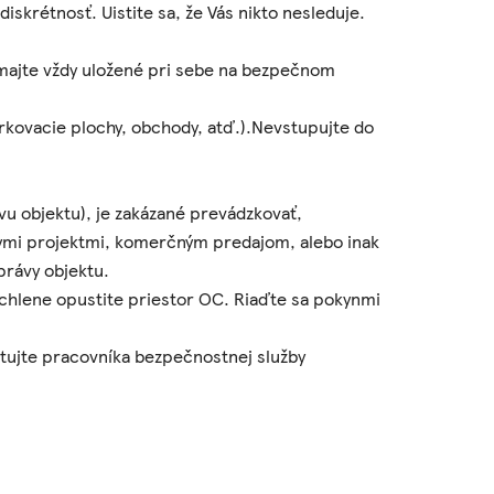
iskrétnosť. Uistite sa, že Vás nikto nesleduje.
majte vždy uložené pri sebe na bezpečnom
rkovacie plochy, obchody, atď.).Nevstupujte do
vu objektu), je zakázané prevádzkovať,
nymi projektmi, komerčným predajom, alebo inak
právy objektu.
ýchlene opustite priestor OC. Riaďte sa pokynmi
ktujte pracovníka bezpečnostnej služby