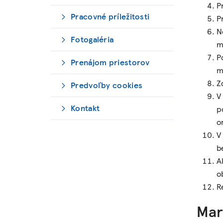
P
Pracovné príležitosti
P
N
Fotogaléria
m
P
Prenájom priestorov
m
Z
Predvoľby cookies
V
Kontakt
p
o
V
b
A
o
R
Mar