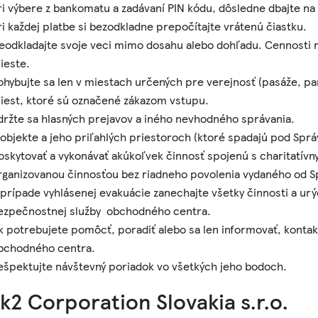
ri výbere z bankomatu a zadávaní PIN kódu, dôsledne dbajte na d
ri každej platbe si bezodkladne prepočítajte vrátenú čiastku.
eodkladajte svoje veci mimo dosahu alebo dohľadu. Cennosti 
ieste.
ohybujte sa len v miestach určených pre verejnosť (pasáže, pa
iest, ktoré sú označené zákazom vstupu.
držte sa hlasných prejavov a iného nevhodného správania.
 objekte a jeho priľahlých priestoroch (ktoré spadajú pod Sprá
oskytovať a vykonávať akúkoľvek činnosť spojenú s charitatív
rganizovanou činnosťou bez riadneho povolenia vydaného od S
 prípade vyhlásenej evakuácie zanechajte všetky činnosti a ur
ezpečnostnej služby obchodného centra.
k potrebujete pomôcť, poradiť alebo sa len informovať, konta
bchodného centra.
ešpektujte návštevný poriadok vo všetkých jeho bodoch.
k2 Corporation Slovakia s.r.o.