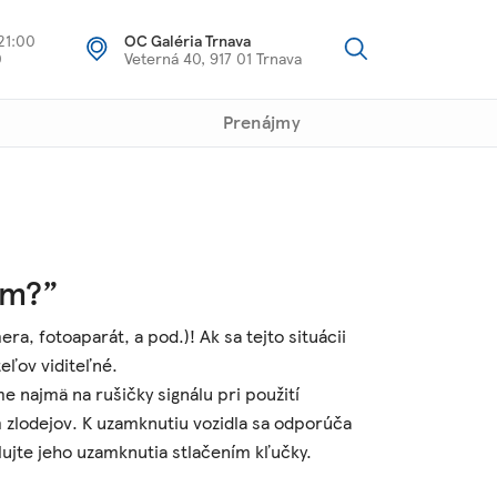
21:00
OC Galéria Trnava
0
Veterná 40, 917 01 Trnava
Prenájmy
am?”
a, fotoaparát, a pod.)! Ak sa tejto situácii
eľov viditeľné.
 najmä na rušičky signálu pri použití
zlodejov. K uzamknutiu vozidla sa odporúča
lujte jeho uzamknutia stlačením kľučky.