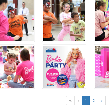
(current)
«
‹
1
2
›